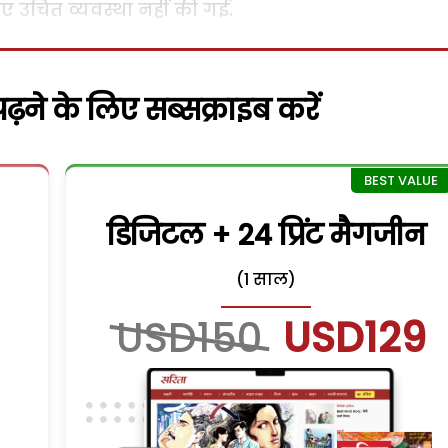
ए उचित व्यवस्था नहीं की गई.
़ने के लिए सब्सक्राइब करें
डिजिटल + 24 प्रिंट मैगजीन
(1 साल)
USD150
USD129