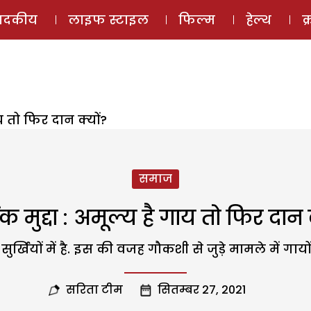
ई-मैगज़ीन
ऑडियो 
पादकीय
लाइफ स्टाइल
फिल्म
हेल्थ
क
ाय तो फिर दान क्यों?
समाज
िक मुद्दा : अमूल्य है गाय तो फिर दान 
ुर्खियों में है. इस की वजह गौकशी से जुड़े मामले में गाय
सरिता टीम
सितम्बर 27, 2021