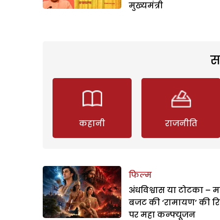
मुख्यमंत्री
स
कहानी
राजनीति
फिल्म
अंधविश्वास या टोटका – म
बजट की ‘रामायण’ की र
पर महा कन्फ्यूजन