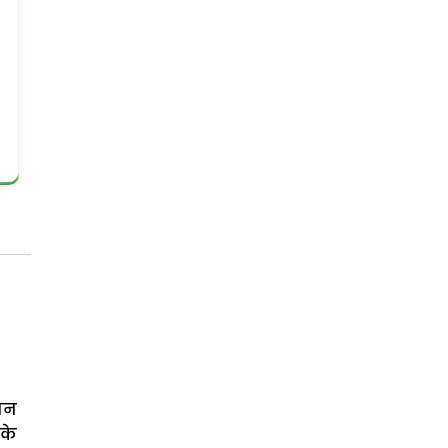
वन
 के