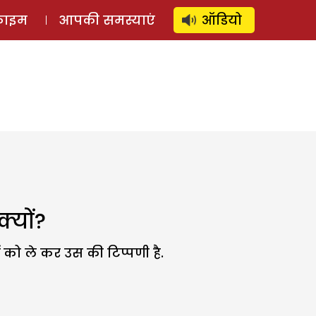
⚲
स्टोरी
लॉग इन
SUBSCRIBE
्राइम
आपकी समस्याएं
ऑडियो
क्यों?
ों को ले कर उस की टिप्पणी है.