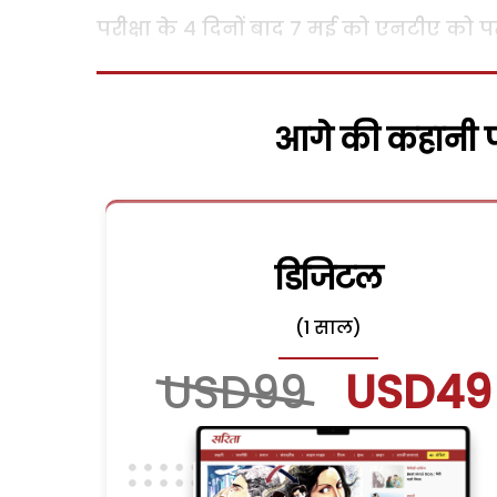
परीक्षा के 4 दिनों बाद 7 मई को एनटीए को प
आगे की कहानी पढ
डिजिटल
(1 साल)
USD99
USD49