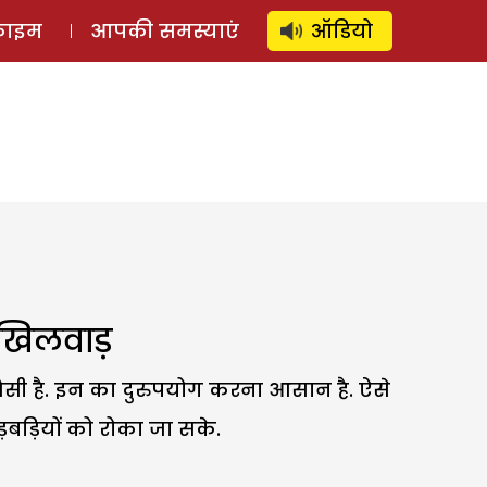
⚲
स्टोरी
लॉग इन
SUBSCRIBE
्राइम
आपकी समस्याएं
ऑडियो
र खिलवाड़
सी है. इन का दुरुपयोग करना आसान है. ऐसे
ड़बड़ियों को रोका जा सके.