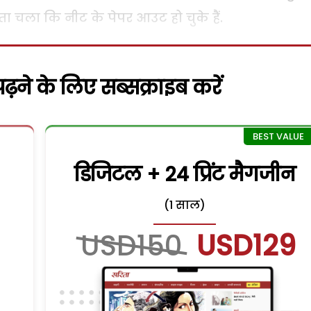
ता चला कि नीट के पेपर आउट हो चुके हैं.
़ने के लिए सब्सक्राइब करें
डिजिटल + 24 प्रिंट मैगजीन
(1 साल)
USD150
USD129