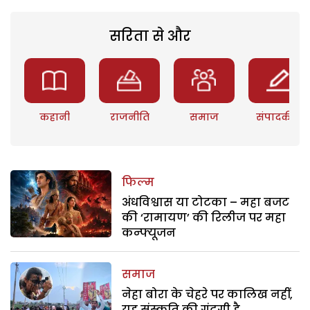
सरिता से और
कहानी
राजनीति
समाज
संपादकीय
फिल्म
अंधविश्वास या टोटका – महा बजट
की ‘रामायण’ की रिलीज पर महा
कन्फ्यूजन
समाज
नेहा बोरा के चेहरे पर कालिख नहीं,
यह संस्कृति की गंदगी है