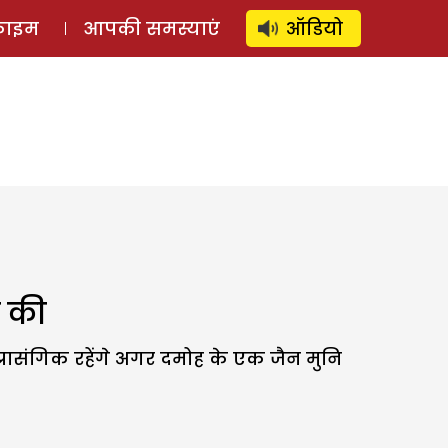
⚲
स्टोरी
लॉग इन
SUBSCRIBE
्राइम
आपकी समस्याएं
ऑडियो
ि की
प्रासंगिक रहेंगे अगर दमोह के एक जैन मुनि