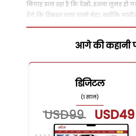
निगाह डाल रहा है कि देखो, इतना लूमड़ हो 
देंगे कि रिकशा चला डालो बेटा, क्योंकि गां
आगे की कहानी पढ
डिजिटल
(1 साल)
USD99
USD49