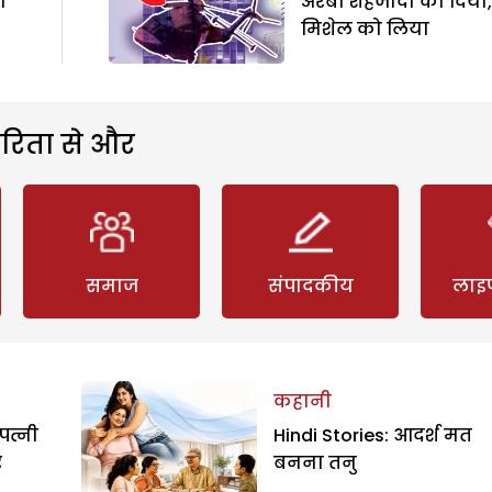
ा
अरबी शहजादी को दिया,
मिशेल को लिया
रिता से और
समाज
संपादकीय
लाइ
कहानी
पत्नी
Hindi Stories: आदर्श मत
र
बनना तनु