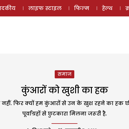
ई-मैगज़ीन
ऑडियो 
पादकीय
लाइफ स्टाइल
फिल्म
हेल्थ
क
समाज
कुंआरों को खुशी का हक
ं. फिर क्यों हम कुंआरों से उन के खुश रहने का हक छीनते
पूर्वाग्रहों से छुटकारा मिलना जरूरी है.