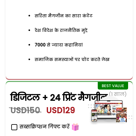
सरिता मैगजीन का सारा कंटेंट
देश विदेश के राजनैतिक मुद्दे
7000
से ज्यादा कहानियां
समाजिक समस्याओं पर चोट करते लेख
(1 साल)
डिजिटल + 24 प्रिंट मैगजीन
USD150
USD129
सब्सक्रिप्शन गिफ्ट करें