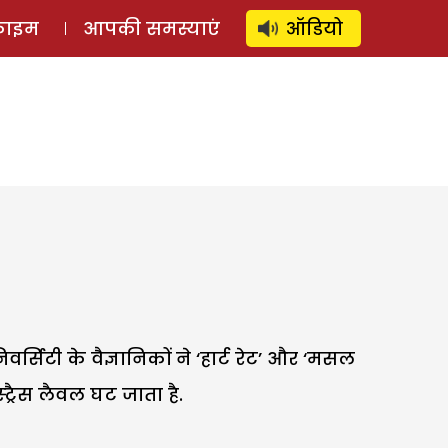
⚲
स्टोरी
लॉग इन
SUBSCRIBE
्राइम
आपकी समस्याएं
ऑडियो
्सिटी के वैज्ञानिकों ने ‘हार्ट रेट’ और ‘मसल
ट्रैस लैवल घट जाता है.