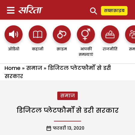
⚲
सब्सक्राइब
ऑडियो
कहानी
क्राइम
आपकी
राजनीति
सम
समस्याएं
Home
»
समाज
»
डिजिटल प्लेटफौर्मों से डरी
सरकार
समाज
डिजिटल प्लेटफौर्मों से डरी सरकार
फरवरी 13, 2020