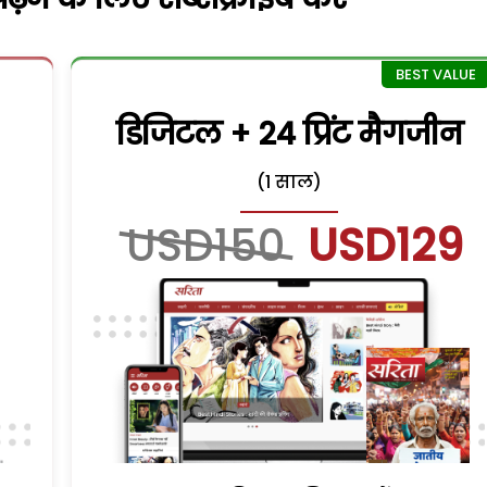
डिजिटल + 24 प्रिंट मैगजीन
(1 साल)
USD150
USD129