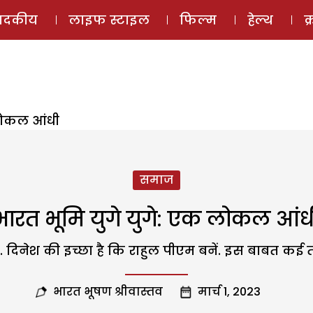
ई-मैगज़ीन
ऑडियो 
पादकीय
लाइफ स्टाइल
फिल्म
हेल्थ
क
 लोकल आंधी
समाज
भारत भूमि युगे युगे: एक लोकल आंध
त रहे. दिनेश की इच्छा है कि राहुल पीएम बनें. इस बाबत कई तर
भारत भूषण श्रीवास्तव
मार्च 1, 2023