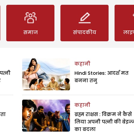
समाज
संपादकीय
लाइ
कहानी
पत्नी
Hindi Stories: आदर्श मत
र
बनना तनु
कहानी
रता
ब्रह्म राक्षस : विक्रम ने कैसे
लिया अपनी पत्नी की बेइज्
का बदला