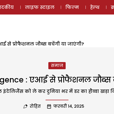
ई-मैगज़ीन
ऑडियो 
पादकीय
लाइफ स्टाइल
फिल्म
हेल्थ
क
एआई से प्रोफैशनल जौब्स बचेंगी या जाएंगी?
समाज
ligence : एआई से प्रोफैशनल जौब्स 
इंटेलिजैंस को ले कर दुनिया भर में डर का हौव्वा खड़ा कि
रोहित
फरवरी 14, 2025