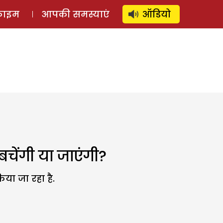
⚲
स्टोरी
लॉग इन
SUBSCRIBE
्राइम
आपकी समस्याएं
ऑडियो
बचेंगी या जाएंगी?
या जा रहा है.