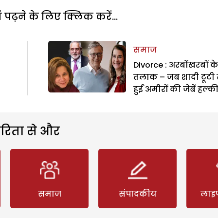
पढ़ने के लिए क्लिक करें...
समाज
Divorce : अरबोंखरबों क
तलाक – जब शादी टूटी 
हुईं अमीरों की जेबें हल्कीं
रिता से और
समाज
संपादकीय
लाइ