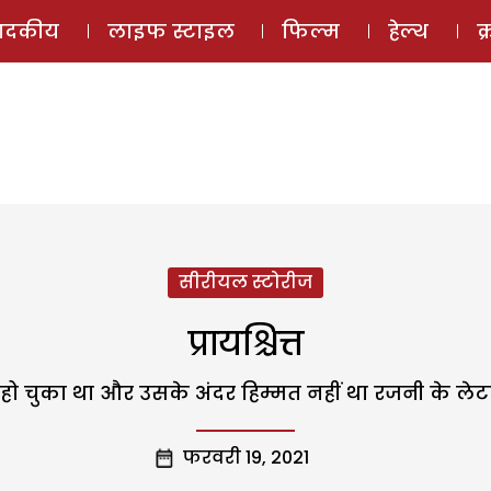
ई-मैगज़ीन
ऑडियो 
पादकीय
लाइफ स्टाइल
फिल्म
हेल्थ
क
सीरीयल स्टोरीज
प्रायश्चित्त
चुका था और उसके अंदर हिम्मत नहीं था रजनी के लेटर 
फरवरी 19, 2021