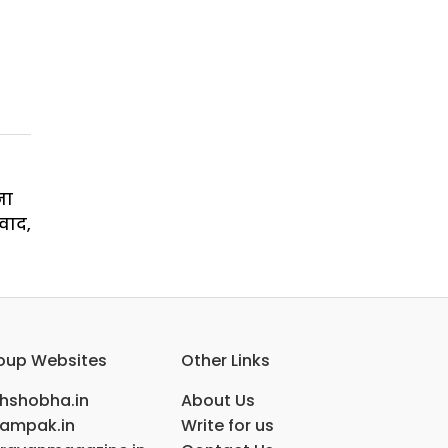
ना
वाद,
oup Websites
Other Links
ihshobha.in
About Us
ampak.in
Write for us