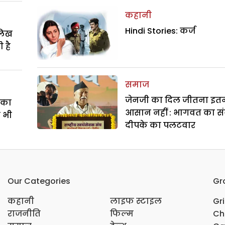
कहानी
Hindi Stories: कर्ज
ालिख
 है
समाज
जेनजी का दिल जीतना इत
े का
आसान नहीं : भागवत का सं
ा भी
दीपके का पलटवार
Our Categories
Gr
कहानी
लाइफ स्टाइल
Gr
राजनीति
फिल्म
Ch