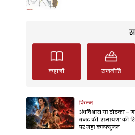
स
कहानी
राजनीति
फिल्म
अंधविश्वास या टोटका – म
बजट की ‘रामायण’ की र
पर महा कन्फ्यूजन