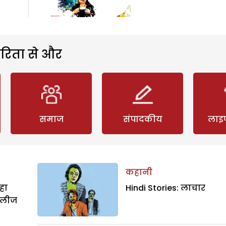
रिता से और
समाज
संपादकीय
लाइ
कहानी
हा
Hindi Stories: लाचार
िलीज