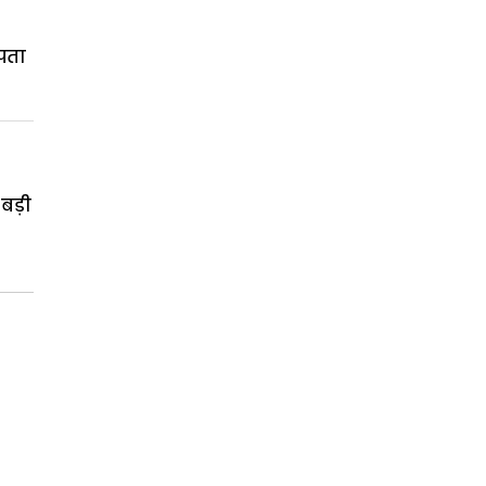
 पता
बड़ी