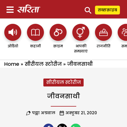
⚲
सब्सक्राइब
ऑडियो
कहानी
क्राइम
आपकी
राजनीति
सम
समस्याएं
Home
»
सीरीयल स्टोरीज
»
जीवनसाथी
सीरीयल स्टोरीज
जीवनसाथी
पद्मा अग्रवाल
अक्टूबर 21, 2020