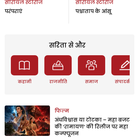
सीरीयल स्टोरीज
सीरीयल स्टोरीज
परंपराएं
पश्चाताप के आंसू
सरिता से और
कहानी
राजनीति
समाज
संपादकीय
फिल्म
अंधविश्वास या टोटका – महा बजट
की ‘रामायण’ की रिलीज पर महा
कन्फ्यूजन