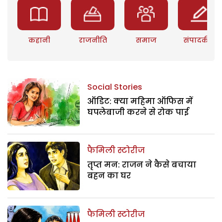
कहानी
राजनीति
समाज
संपादकीय
Social Stories
ऑडिट: क्या महिमा ऑफिस में
घपलेबाजी करने से रोक पाई
फैमिली स्टोरीज
तृप्त मन: राजन ने कैसे बचाया
बहन का घर
फैमिली स्टोरीज