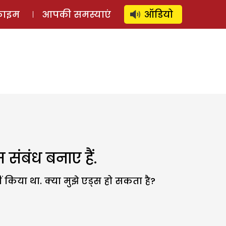
⚲
स्टोरी
लॉग इन
SUBSCRIBE
्राइम
आपकी समस्याएं
ऑडियो
 संबंध बनाए हैं.
ं किया था. क्या मुझे एड्स हो सकता है?