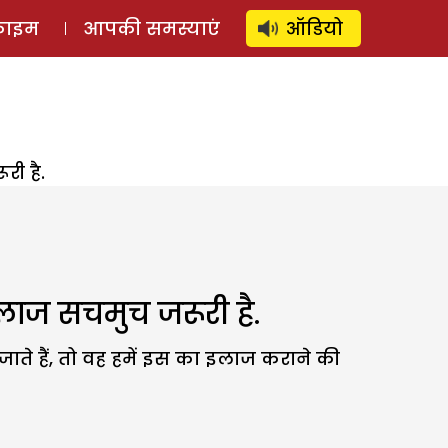
⚲
स्टोरी
लॉग इन
SUBSCRIBE
्राइम
आपकी समस्याएं
ऑडियो
री है.
 इलाज सचमुच जरूरी है.
े जाते हैं, तो वह हमें इस का इलाज कराने की