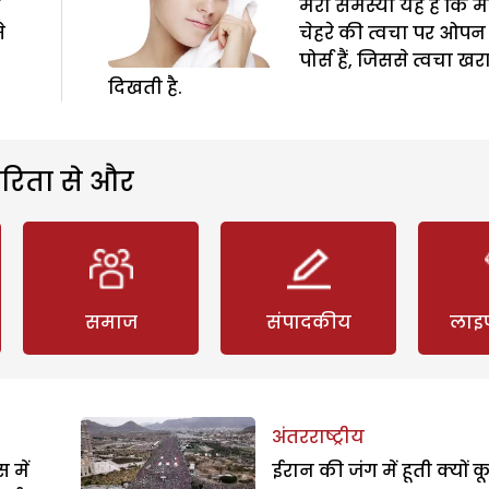
े
मेरी समस्या यह है कि मे
े
चेहरे की त्वचा पर ओपन
पोर्स हैं, जिससे त्वचा खर
दिखती है.
रिता से और
समाज
संपादकीय
लाइ
अंतरराष्ट्रीय
 में
ईरान की जंग में हूती क्यों क