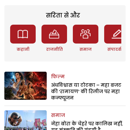
सरिता से और
कहानी
राजनीति
समाज
संपादकीय
फिल्म
अंधविश्वास या टोटका – महा बजट
की ‘रामायण’ की रिलीज पर महा
कन्फ्यूजन
समाज
नेहा बोरा के चेहरे पर कालिख नहीं,