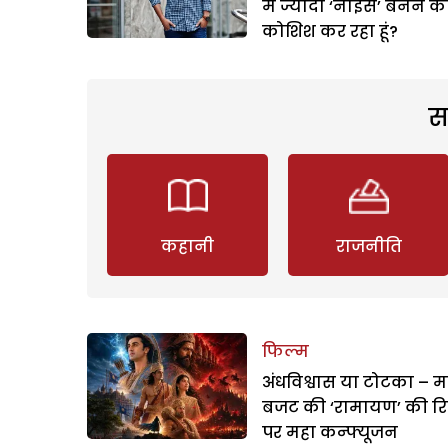
मैं ज्यादा ‘नाइस’ बनने क
कोशिश कर रहा हूं?
स
कहानी
राजनीति
फिल्म
अंधविश्वास या टोटका – म
बजट की ‘रामायण’ की र
पर महा कन्फ्यूजन