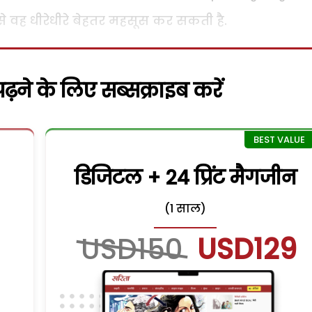
े वह धीरेधीरे बेहतर महसूस कर सकती है.
़ने के लिए सब्सक्राइब करें
डिजिटल + 24 प्रिंट मैगजीन
(1 साल)
USD150
USD129