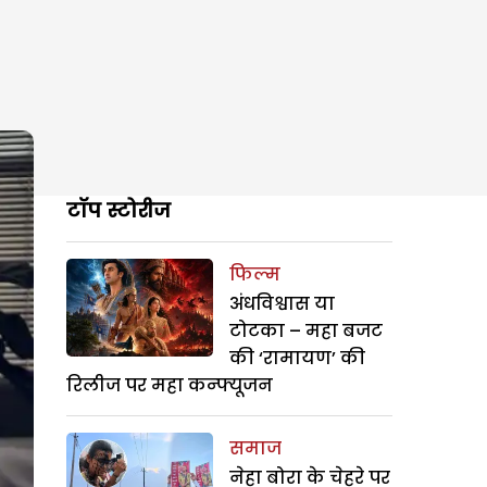
टॉप स्टोरीज
फिल्म
अंधविश्वास या
टोटका – महा बजट
की ‘रामायण’ की
रिलीज पर महा कन्फ्यूजन
समाज
नेहा बोरा के चेहरे पर