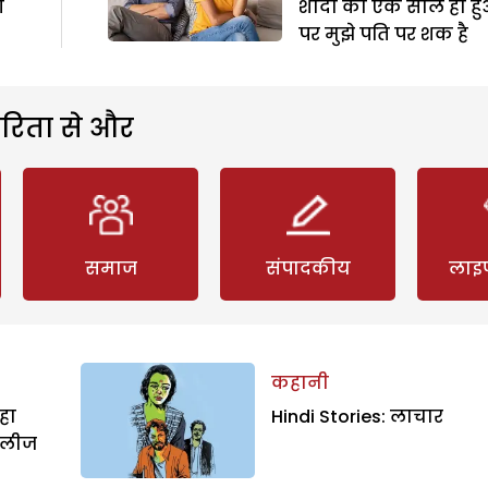
ी
शादी को एक साल ही हु
पर मुझे पति पर शक है
रिता से और
समाज
संपादकीय
लाइ
कहानी
हा
Hindi Stories: लाचार
िलीज