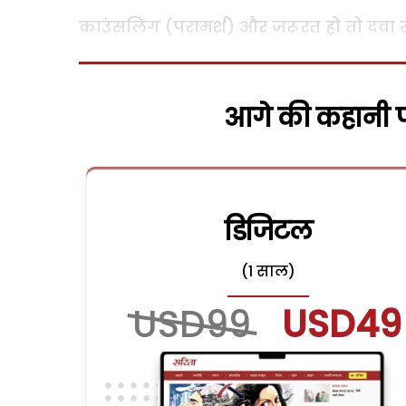
काउंसलिंग (परामर्श) और जरूरत हो तो दवा स
आगे की कहानी पढ
डिजिटल
(1 साल)
USD99
USD49