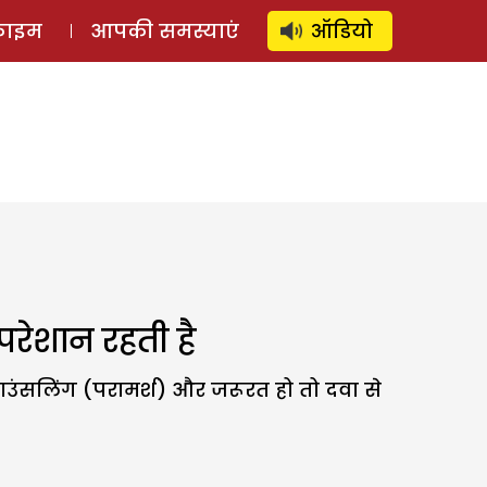
⚲
स्टोरी
लॉग इन
SUBSCRIBE
्राइम
आपकी समस्याएं
ऑडियो
परेशान रहती है
ाउंसलिंग (परामर्श) और जरूरत हो तो दवा से