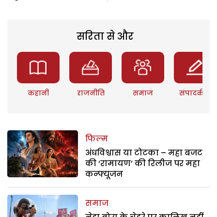
सरिता से और
कहानी
राजनीति
समाज
संपादकीय
फिल्म
अंधविश्वास या टोटका – महा बजट
की ‘रामायण’ की रिलीज पर महा
कन्फ्यूजन
समाज