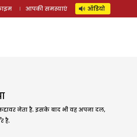
⚲
स्टोरी
लॉग इन
SUBSCRIBE
्राइम
आपकी समस्याएं
ऑडियो
पा
जैसे कद्दावर नेता है. इसके बाद भी वह अपना दल,
 है.