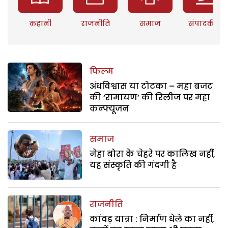
कहानी
राजनीति
समाज
संपादकीय
फिल्म
अंधविश्वास या टोटका – महा बजट
की ‘रामायण’ की रिलीज पर महा
कन्फ्यूजन
समाज
नेहा बोरा के चेहरे पर कालिख नहीं,
यह संस्कृति की गंदगी है
राजनीति
कांवड़ यात्रा : निर्माण धेले का नहीं,