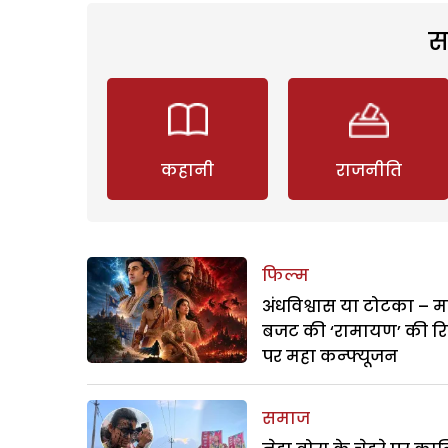
स
कहानी
राजनीति
फिल्म
अंधविश्वास या टोटका – म
बजट की ‘रामायण’ की र
पर महा कन्फ्यूजन
समाज