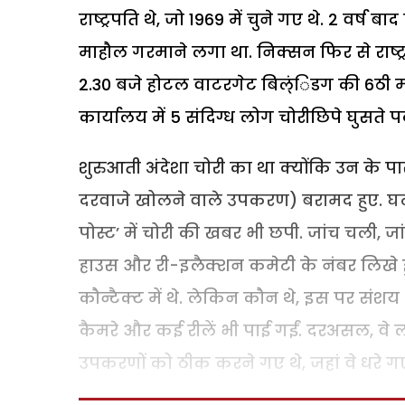
राष्ट्रपति थे, जो 1969 में चुने गए थे. 2 वर्ष ब
माहौल गरमाने लगा था. निक्सन फिर से राष्ट्
2.30 बजे होटल वाटरगेट बिल्ंिडग की 6ठी मंज
कार्यालय में 5 संदिग्ध लोग चोरीछिपे घुसते प
शुरुआती अंदेशा चोरी का था क्योंकि उन के
दरवाजे खोलने वाले उपकरण) बरामद हुए. घट
पोस्ट’ में चोरी की खबर भी छपी. जांच चली, 
हाउस और री-इलैक्शन कमेटी के नंबर लिखे हुए
कौन्टैक्ट में थे. लेकिन कौन थे, इस पर संशय
कैमरे और कई रीलें भी पाई गईं. दरअसल, वे 
उपकरणों को ठीक करने गए थे, जहां वे धरे ग