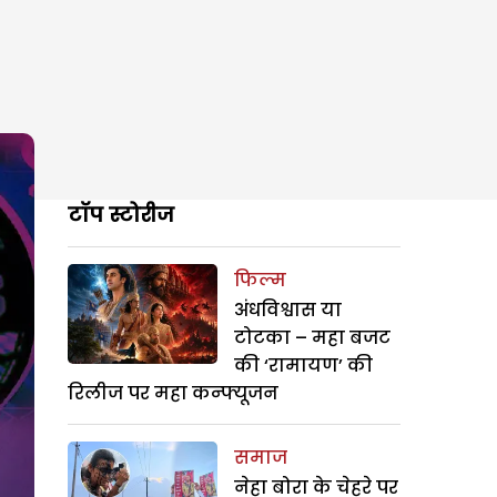
टॉप स्टोरीज
फिल्म
अंधविश्वास या
टोटका – महा बजट
की ‘रामायण’ की
रिलीज पर महा कन्फ्यूजन
समाज
नेहा बोरा के चेहरे पर