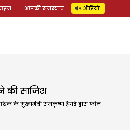
⚲
स्टोरी
लॉग इन
SUBSCRIBE
्राइम
आपकी समस्याएं
ऑडियो
़ने की साजिश
ाटक के मुख्यमंत्री रामकृष्ण हेगड़े द्वारा फोन