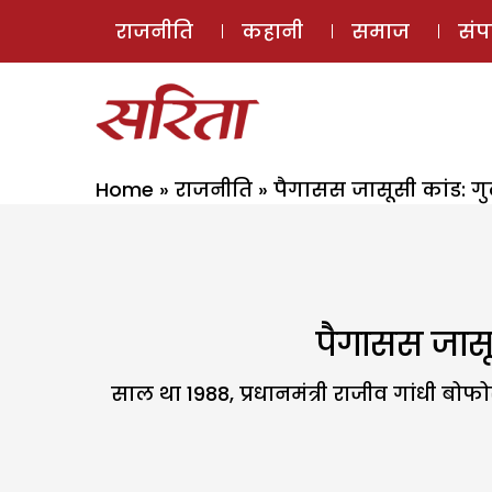
राजनीति
कहानी
समाज
सं
Home
»
राजनीति
»
पैगासस जासूसी कांड: ग
पैगासस जासू
साल था 1988, प्रधानमंत्री राजीव गांधी बोफोर्