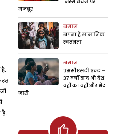
जिस्म बेचने पर
मजबूर
समाज
सपना है सामाजिक
स्वतंत्रता
समाज
है.
एससीएसटी एक्ट –
37 वर्षों बाद भी देश
रूरत
वहीं का वहीं और भेद
रजी
जारी
े
है.