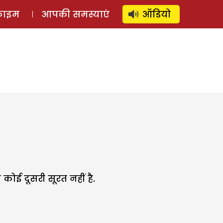
⚲
स्टोरी
लॉग इन
SUBSCRIBE
्राइम
आपकी समस्याएं
ऑडियो
 कोई दूसरी सूरत नहीं है.