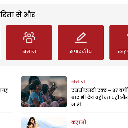
रिता से और
समाज
संपादकीय
लाइ
समाज
 जगह
एससीएसटी एक्ट – 37 वर्षों
बाद भी देश वहीं का वहीं और
जारी
कहानी