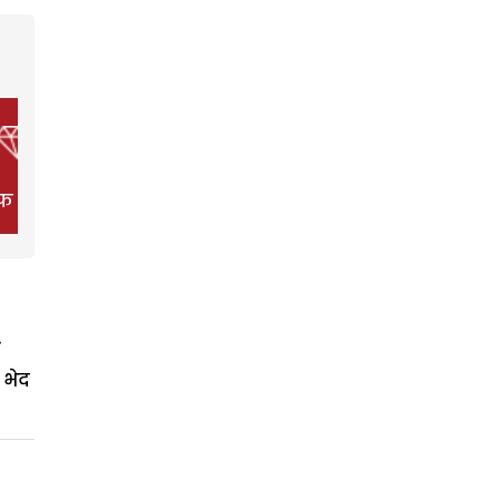
फ स्टाइल
फिल्म
हेल्थ
 भेद