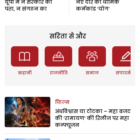
यूपी में न सरकार का
नए दौर का धार्मिक
पता, न संगठन का
कर्मकांड ‘योग’
सरिता से और
कहानी
राजनीति
समाज
संपादकीय
फिल्म
अंधविश्वास या टोटका – महा बजट
की ‘रामायण’ की रिलीज पर महा
कन्फ्यूजन