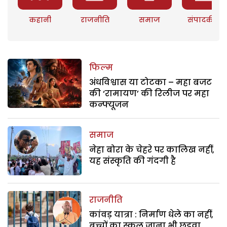
कहानी
राजनीति
समाज
संपादकीय
फिल्म
अंधविश्वास या टोटका – महा बजट
की ‘रामायण’ की रिलीज पर महा
कन्फ्यूजन
समाज
नेहा बोरा के चेहरे पर कालिख नहीं,
यह संस्कृति की गंदगी है
राजनीति
कांवड़ यात्रा : निर्माण धेले का नहीं,
बच्चों का स्कूल जाना भी छुड़वा