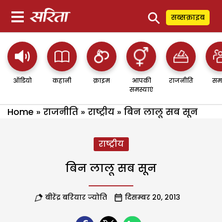
⚲
सब्सक्राइब
ऑडियो
कहानी
क्राइम
आपकी
राजनीति
सम
समस्याएं
Home
»
राजनीति
»
राष्ट्रीय
»
बिन लालू सब सून
राष्ट्रीय
बिन लालू सब सून
बीरेंद्र बरियार ज्योति
दिसम्बर 20, 2013