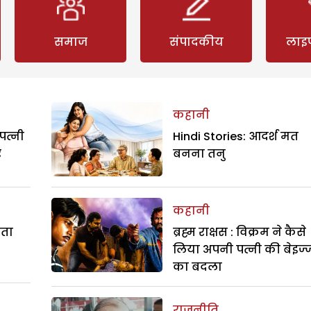
समाज
संपादकीय
लाइ
कहानी
पत्नी
Hindi Stories: आदर्श मत
र
बनना तनु
कहानी
रता
ब्रह्म राक्षस : विक्रम ने कैसे
लिया अपनी पत्नी की बेइज्
का बदला
राजनीति