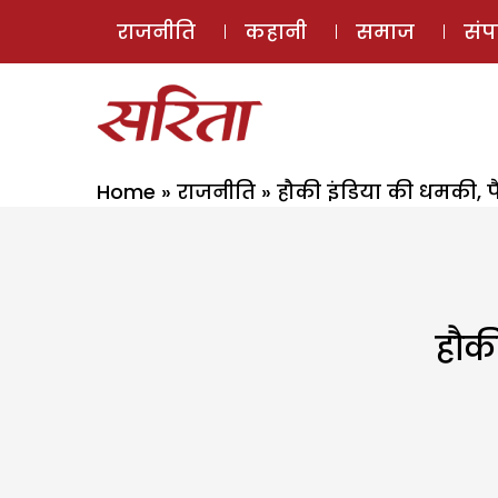
राजनीति
कहानी
समाज
सं
Home
»
राजनीति
»
हौकी इंडिया की धमकी, पै
हौकी