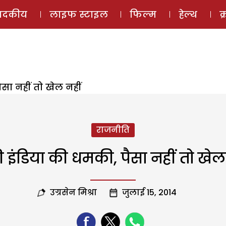
ई-मैगज़ीन
ऑडियो 
पादकीय
लाइफ स्टाइल
फिल्म
हेल्थ
क
सा नहीं तो खेल नहीं
राजनीति
 इंडिया की धमकी, पैसा नहीं तो खेल
उग्रसेन मिश्रा
जुलाई 15, 2014