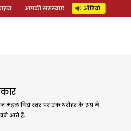
⚲
स्टोरी
लॉग इन
SUBSCRIBE
्राइम
आपकी समस्याएं
ऑडियो
रकार
 महल विश्व स्तर पर एक धरोहर के रूप में
ने आते हैं.