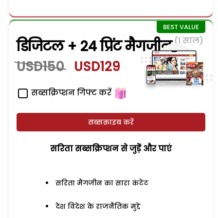
(1 साल)
डिजिटल + 24 प्रिंट मैगजीन
USD150
USD129
सब्सक्रिप्शन गिफ्ट करें
सब्सक्राइब करें
सरिता सब्सक्रिप्शन से जुड़ेें और पाएं
सरिता मैगजीन का सारा कंटेंट
देश विदेश के राजनैतिक मुद्दे