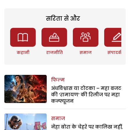
सरिता से और
कहानी
राजनीति
समाज
संपादकीय
फिल्म
अंधविश्वास या टोटका – महा बजट
की ‘रामायण’ की रिलीज पर महा
कन्फ्यूजन
समाज
नेहा बोरा के चेहरे पर कालिख नहीं,