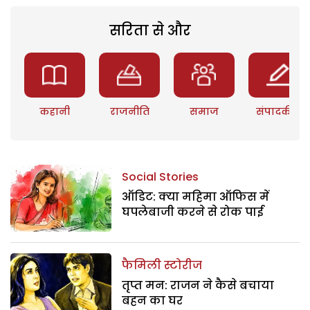
सरिता से और
कहानी
राजनीति
समाज
संपादकीय
Social Stories
ऑडिट: क्या महिमा ऑफिस में
घपलेबाजी करने से रोक पाई
फैमिली स्टोरीज
तृप्त मन: राजन ने कैसे बचाया
बहन का घर