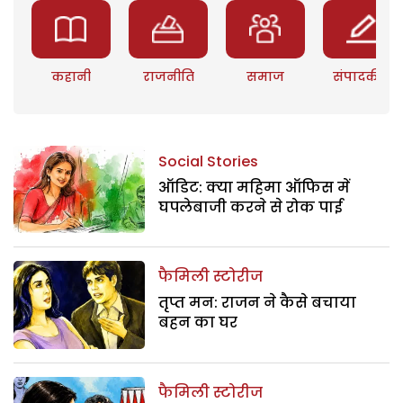
कहानी
राजनीति
समाज
संपादकीय
Social Stories
ऑडिट: क्या महिमा ऑफिस में
घपलेबाजी करने से रोक पाई
फैमिली स्टोरीज
तृप्त मन: राजन ने कैसे बचाया
बहन का घर
फैमिली स्टोरीज