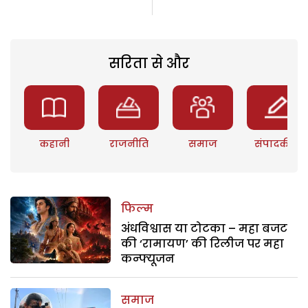
सरिता से और
कहानी
राजनीति
समाज
संपादकीय
फिल्म
अंधविश्वास या टोटका – महा बजट
की ‘रामायण’ की रिलीज पर महा
कन्फ्यूजन
समाज