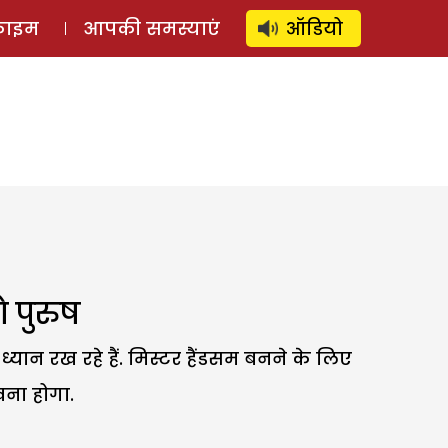
⚲
स्टोरी
लॉग इन
SUBSCRIBE
्राइम
आपकी समस्याएं
ऑडियो
 पुरुष
यान रख रहे हैं. मिस्टर हैंडसम बनने के लिए
खना होगा.