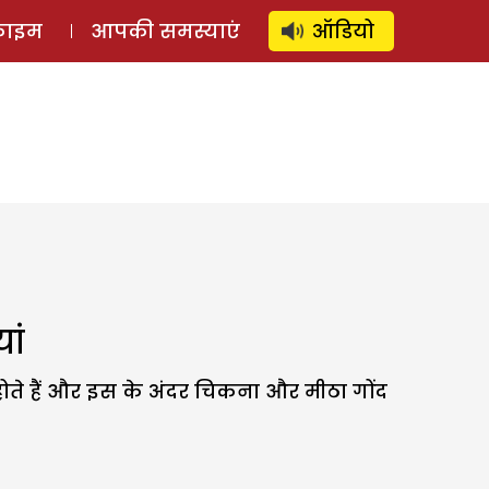
⚲
स्टोरी
लॉग इन
SUBSCRIBE
्राइम
आपकी समस्याएं
ऑडियो
ां
 होते हैं और इस के अंदर चिकना और मीठा गोंद