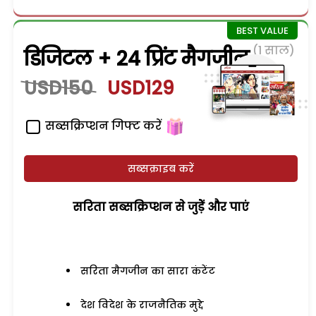
(1 साल)
डिजिटल + 24 प्रिंट मैगजीन
USD150
USD129
सब्सक्रिप्शन गिफ्ट करें
सब्सक्राइब करें
सरिता सब्सक्रिप्शन से जुड़ेें और पाएं
सरिता मैगजीन का सारा कंटेंट
देश विदेश के राजनैतिक मुद्दे