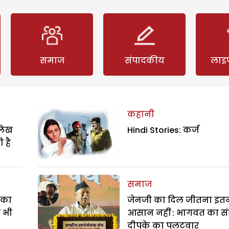
समाज
संपादकीय
लाइ
कहानी
ालिख
Hindi Stories: कर्ज
 है
समाज
े का
जेनजी का दिल जीतना इत
ा भी
आसान नहीं : भागवत का सं
दीपके का पलटवार