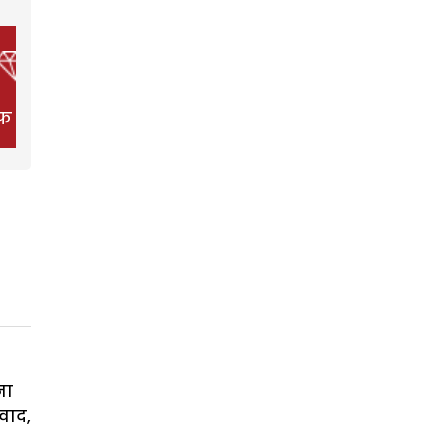
फ स्टाइल
फिल्म
हेल्थ
ना
वाद,