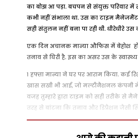
का बोझ आ पड़ा. बचपन से संयुक्त परिवार म
कभी नहीं संभाला था. उस का टाइम मैनेजमैंट
सही संतुलन नहीं बना पा रही थी. धीरेधीरे 
एक दिन अचानक मान्या औफिस में बेहोश हो ग
तनाव से घिरी है. इस का असर उस के स्वास्थ्य
1 हफ्ता मान्या ने घर पर आराम किया. कई र
खास सखी भी आई, जो मल्टीनैशनल कंपनी में म
वजह तुम्हारे द्वारा टाइम को सही तरीके से म
तरह से बांटना कि तनाव और डिप्रैशन जैसी स्थ