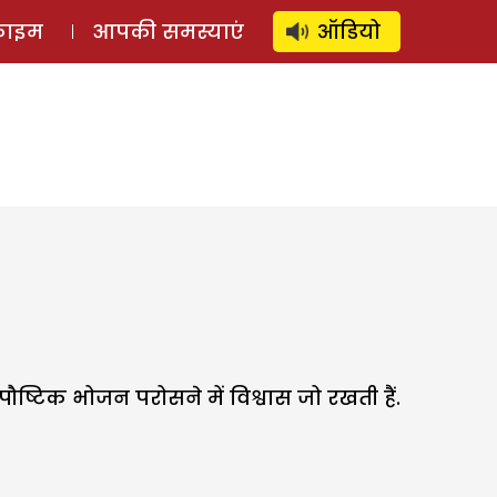
⚲
स्टोरी
लॉग इन
SUBSCRIBE
्राइम
आपकी समस्याएं
ऑडियो
ौष्टिक भोजन परोसने में विश्वास जो रखती हैं.