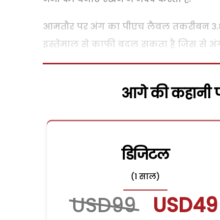
आमतौर पर अंग का पीएच लैवल तकरीबन 3.8 स
इस्तेमाल से काफी बदल सकता है जिस से अं
आगे की कहानी पढ
डिजिटल
(1 साल)
USD99
USD49