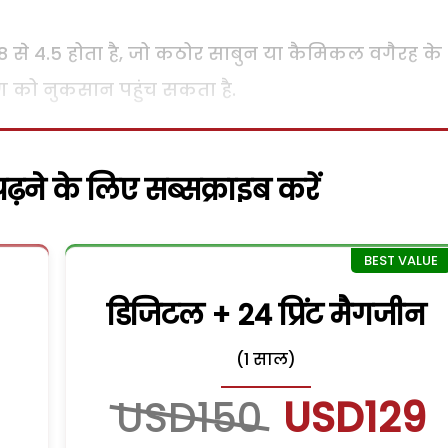
े 4.5 होता है, जो कठोर साबुन या कैमिकल वगैरह के
ग को नुकसान पहुंच सकता है.
़ने के लिए सब्सक्राइब करें
डिजिटल + 24 प्रिंट मैगजीन
(1 साल)
USD150
USD129