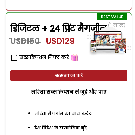
(1 साल)
डिजिटल + 24 प्रिंट मैगजीन
USD150
USD129
सब्सक्रिप्शन गिफ्ट करें
सब्सक्राइब करें
सरिता सब्सक्रिप्शन से जुड़ेें और पाएं
सरिता मैगजीन का सारा कंटेंट
देश विदेश के राजनैतिक मुद्दे