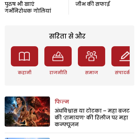
पुरुष भी खाएं
जीभ की सफाई
गर्भनिरोधक गोलियां
सरिता से और
कहानी
राजनीति
समाज
संपादकीय
फिल्म
अंधविश्वास या टोटका – महा बजट
की ‘रामायण’ की रिलीज पर महा
कन्फ्यूजन