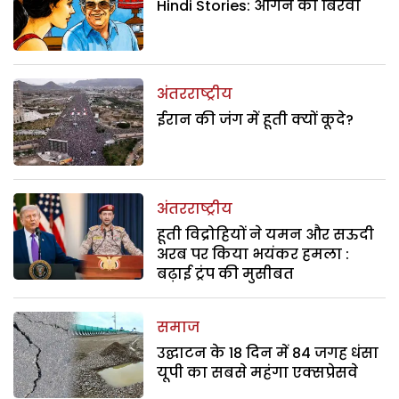
Hindi Stories: आंगन का बिरवा
अंतरराष्ट्रीय
ईरान की जंग में हूती क्यों कूदे?
अंतरराष्ट्रीय
हूती विद्रोहियों ने यमन और सऊदी
अरब पर किया भयंकर हमला :
बढ़ाई ट्रंप की मुसीबत
समाज
उद्घाटन के 18 दिन में 84 जगह धंसा
यूपी का सबसे महंगा एक्सप्रेसवे