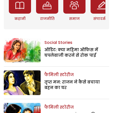
कहानी
राजनीति
समाज
संपादकीय
Social Stories
ऑडिट: क्या महिमा ऑफिस में
घपलेबाजी करने से रोक पाई
फैमिली स्टोरीज
तृप्त मन: राजन ने कैसे बचाया
बहन का घर
फैमिली स्टोरीज