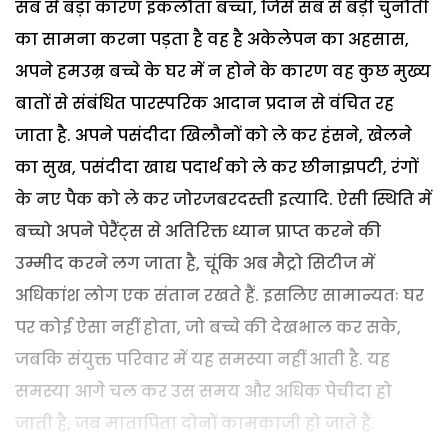
सब से बड़ा कारण इकलौता बच्चा, जिसे सब से बड़ी चुनौती
का सामना करना पड़ता है वह है अकेलेपन का अहसास,
अपने हमउम्र बच्चे के घर में न होने के कारण वह कुछ मुख्य
बातों से संबंधित पारस्परिक आदान प्रदान से वंचित रह
जाता है. अपने पसंदीदा खिलौनों को ले कर हंसने, खेलने
का सुख, पसंदीदा खाद्य पदार्थ को ले कर छीनाझपटी, रंगों
के नए पैक को ले कर जोरजबरदस्ती इत्यादि. ऐसी स्थिति में
बच्चो अपने पेरैंट्स से अतिरिक्त ध्यान प्राप्त करने की
उम्मीद करने लग जाता है, चूंकि अब मैट्रो सिटीज में
अधिकांश लोग एक संतान रखते हैं. इसलिए सामान्यतः घर
पर कोई ऐसा नहीं होता, जो बच्चे की देखभाल कर सके,
जबकि संयुक्त परिवार में यह समस्या नहीं आती है. यह
समस्या आगे चल कर उस समय और अधिक पेचीदा हो
जाती है, जब मातापिता दोनों कामकाजी हो जाते हैं.