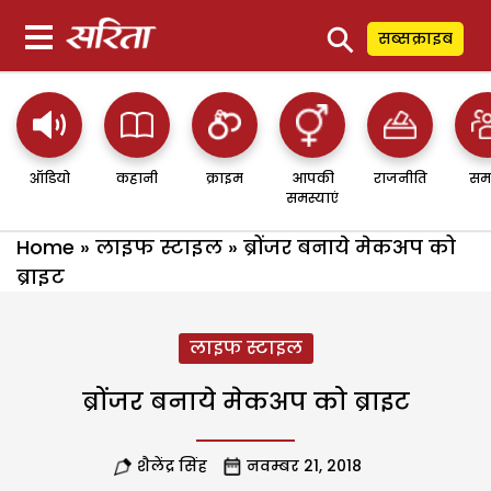
⚲
सब्सक्राइब
ऑडियो
कहानी
क्राइम
आपकी
राजनीति
सम
समस्याएं
Home
»
लाइफ स्टाइल
»
ब्रोंजर बनाये मेकअप को
ब्राइट
लाइफ स्टाइल
ब्रोंजर बनाये मेकअप को ब्राइट
शैलेंद्र सिंह
नवम्बर 21, 2018