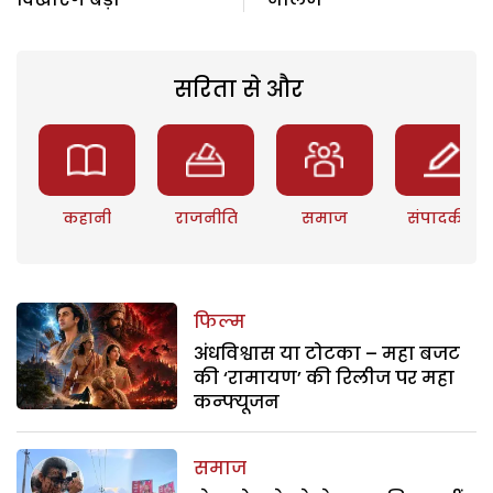
सरिता से और
कहानी
राजनीति
समाज
संपादकीय
फिल्म
अंधविश्वास या टोटका – महा बजट
की ‘रामायण’ की रिलीज पर महा
कन्फ्यूजन
समाज