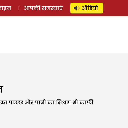
⚲
स्टोरी
लॉग इन
SUBSCRIBE
्राइम
आपकी समस्याएं
ऑडियो
त
ड़ी का पाउडर और पानी का मिश्रण भी काफी