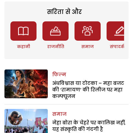
सरिता से और
कहानी
राजनीति
समाज
संपादकीय
फिल्म
अंधविश्वास या टोटका – महा बजट
की ‘रामायण’ की रिलीज पर महा
कन्फ्यूजन
समाज
नेहा बोरा के चेहरे पर कालिख नहीं,
यह संस्कृति की गंदगी है