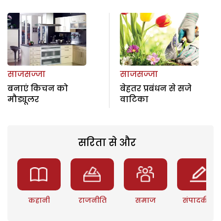
साजसज्जा
साजसज्जा
बनाएं किचन को
बेहतर प्रबंधन से सजे
मौड्यूलर
वाटिका
सरिता से और
कहानी
राजनीति
समाज
संपादकीय