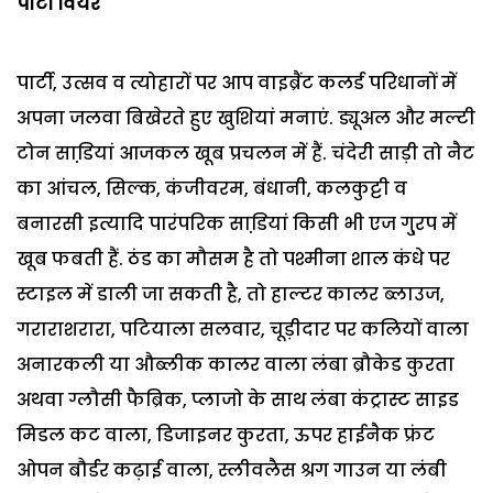
पार्टी वियर
पार्टी, उत्सव व त्योहारों पर आप वाइब्रैंट कलर्ड परिधानों में
अपना जलवा बिखेरते हुए खुशियां मनाएं. ड्यूअल और मल्टी
टोन साडि़यां आजकल खूब प्रचलन में हैं. चंदेरी साड़ी तो नैट
का आंचल, सिल्क, कंजीवरम, बंधानी, कलकुट्टी व
बनारसी इत्यादि पारंपरिक साडि़यां किसी भी एज गु्रप में
खूब फबती हैं. ठंड का मौसम है तो पश्मीना शाल कंधे पर
स्टाइल में डाली जा सकती है, तो हाल्टर कालर ब्लाउज,
गराराशरारा, पटियाला सलवार, चूड़ीदार पर कलियों वाला
अनारकली या औब्लीक कालर वाला लंबा ब्रौकेड कुरता
अथवा ग्लौसी फैब्रिक, प्लाजो के साथ लंबा कंट्रास्ट साइड
मिडल कट वाला, डिजाइनर कुरता, ऊपर हाईनैक फ्रंट
ओपन बौर्डर कढ़ाई वाला, स्लीवलैस श्रग गाउन या लंबी