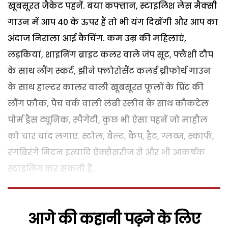
खूबसूरत जैकेट पहनें. बया कफ्तान, स्टाइलिश लेस मैक्सी
गाउन में आप 40 के ऊपर हैं तो भी यंग दिखेंगी और आप का
अंदाज निराला आई कैचिंग. कम उम्र की महिलाएं,
लड़कियां, शाइनिंग ब्राइट कलर वाले जंप सूट, फ्लैशी टौप
के साथ लौंग स्कर्ट, झीने फ्लोरोसैंट कलर्ड थ्रीफोर्थ गाउन
के साथ हाल्टर कालर वाली खूबसूरत फूलों के प्रिंट की
लौंग फ्रौक, पैच वर्क वाली लंबी स्लीव के साथ कौकटेल
पोर्म ड्रैस ट्यूनिक, स्पैगेटी, कुछ भी ऐसा पहनें जो माहौल
को चार चांद लगाए. स्टोल, बैल्ट, कैप, हैट, ग्लव्ज, स्कार्फ,
रंगबिरंगे मिटन इत्यादि ऐक्सैसरीज से और भी आकर्षक
स्टाइलिंग कर सकती हैं.
आगे की कहानी पढ़ने के लिए