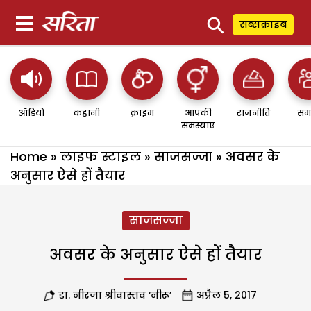
⚲
सब्सक्राइब
ऑडियो
कहानी
क्राइम
आपकी
राजनीति
सम
समस्याएं
Home
»
लाइफ स्टाइल
»
साजसज्जा
»
अवसर के
अनुसार ऐसे हों तैयार
साजसज्जा
अवसर के अनुसार ऐसे हों तैयार
डा. नीरजा श्रीवास्तव ‘नीरू’
अप्रैल 5, 2017