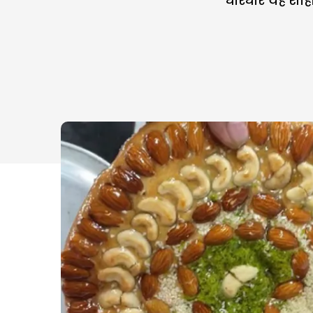
धीरेधीरे यह श