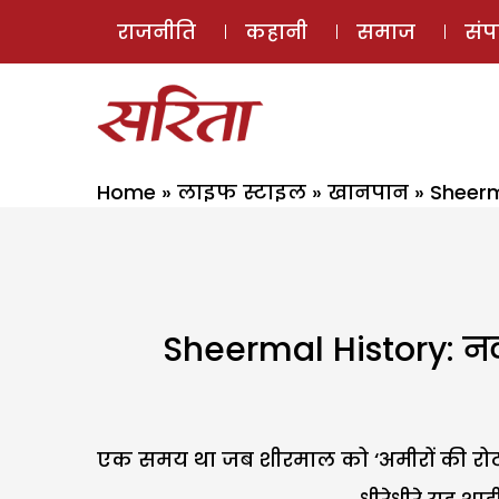
राजनीति
कहानी
समाज
सं
Home
»
लाइफ स्टाइल
»
खानपान
»
Sheerma
Sheermal History: नवाब
एक समय था जब शीरमाल को ‘अमीरों की रोटी’ 