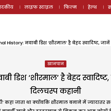
ई-मैगज़ीन
ऑडियो 
पादकीय
लाइफ स्टाइल
फिल्म
हेल्थ
क
l History: नवाबी डिश ‘शीरमाल’ है बेहद स्वादिष्ट, जान
खानपान
ी डिश ‘शीरमाल’ है बेहद स्वादिष्ट, 
दिलचस्प कहानी
कहा जाता था क्योंवकि शीरमाल बनाने में ज्यादातर सभी