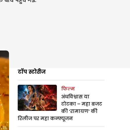
 बीच पहुंच गई.
टॉप स्टोरीज
फिल्म
अंधविश्वास या
टोटका – महा बजट
की ‘रामायण’ की
रिलीज पर महा कन्फ्यूजन