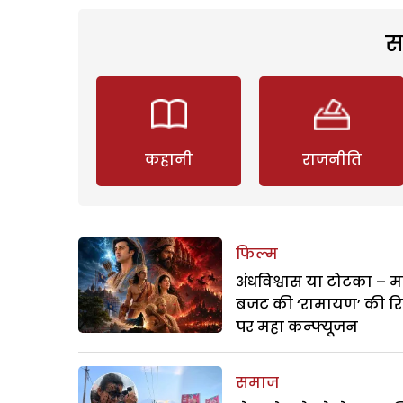
स
कहानी
राजनीति
फिल्म
अंधविश्वास या टोटका – म
बजट की ‘रामायण’ की र
पर महा कन्फ्यूजन
समाज