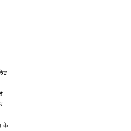
लिए
ें
के
ं
न के