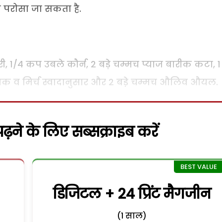
परोसा जा सकता है.
, 1/4 कप उबले कौर्न, 2 बड़े चम्मच प्याज बारीक कटा, 1
 नमक व मिर्च स्वादानुसार और 2 बडे़ चम्मच औलिव औयल.
़ने के लिए सब्सक्राइब करें
डिजिटल + 24 प्रिंट मैगजीन
(1 साल)