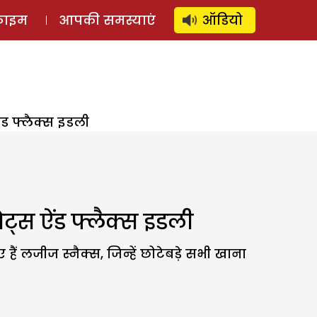
⚲
स्टोरी
लॉग इन
SUBSCRIBE
्राइम
आपकी समस्याएं
ऑडियो
ंड फ्लैक्स इडली
ट्स ऐंड फ्लैक्स इडली
 लजीज स्नैक्स, जिन्हें छोटेबड़े सभी खाना