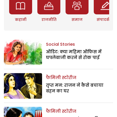
कहानी
राजनीति
समाज
संपादकीय
Social Stories
ऑडिट: क्या महिमा ऑफिस में
घपलेबाजी करने से रोक पाई
फैमिली स्टोरीज
तृप्त मन: राजन ने कैसे बचाया
बहन का घर
फैमिली स्टोरीज