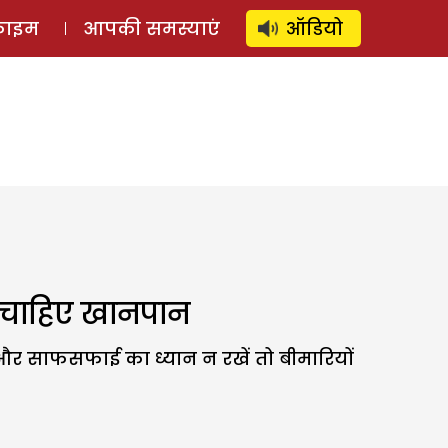
⚲
स्टोरी
लॉग इन
SUBSCRIBE
्राइम
आपकी समस्याएं
ऑडियो
 चाहिए खानपान
और साफसफाई का ध्यान न रखें तो बीमारियों