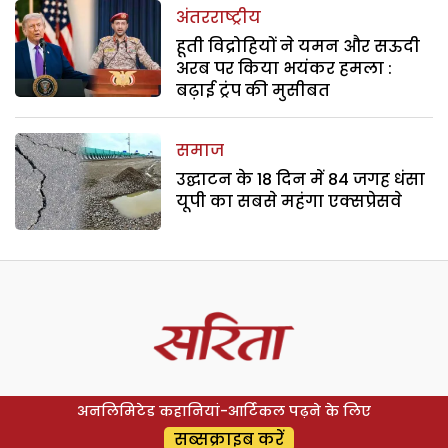
अंतरराष्ट्रीय
हूती विद्रोहियों ने यमन और सऊदी
अरब पर किया भयंकर हमला :
बढ़ाई ट्रंप की मुसीबत
समाज
उद्घाटन के 18 दिन में 84 जगह धंसा
यूपी का सबसे महंगा एक्सप्रेसवे
अनलिमिटेड कहानियां-आर्टिकल पढ़ने के लिए
सब्सक्राइब करें