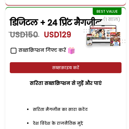
(1 साल)
डिजिटल + 24 प्रिंट मैगजीन
USD150
USD129
सब्सक्रिप्शन गिफ्ट करें
सब्सक्राइब करें
सरिता सब्सक्रिप्शन से जुड़ेें और पाएं
सरिता मैगजीन का सारा कंटेंट
देश विदेश के राजनैतिक मुद्दे